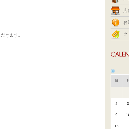
店
お
ク
いただきます。
日
2
3
9
1
16
1