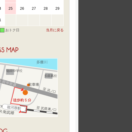
4
25
26
27
28
29
1
おトク日
当月に戻る