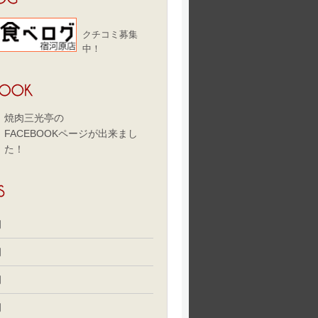
クチコミ募集
中！
焼肉三光亭の
FACEBOOKページが出来まし
た！
月
月
月
月