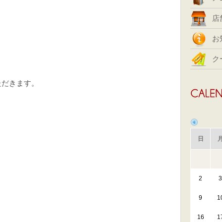
店
お
ク
いただきます。
日
2
3
9
1
16
1