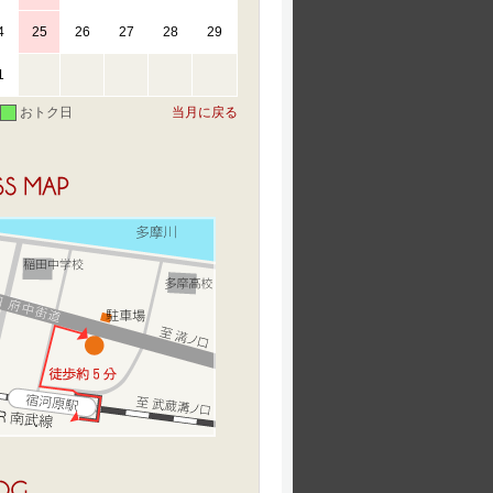
4
25
26
27
28
29
1
おトク日
当月に戻る