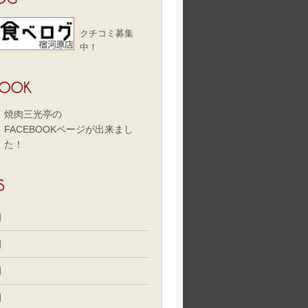
クチコミ募集
中！
焼肉三光亭の
FACEBOOKページが出来まし
た！
月
月
月
月