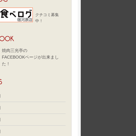
クチコミ募集
中！
焼肉三光亭の
FACEBOOKページが出来まし
た！
月
月
月
月