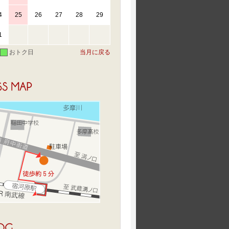
4
25
26
27
28
29
1
おトク日
当月に戻る