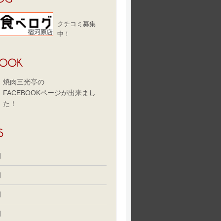
クチコミ募集
中！
焼肉三光亭の
FACEBOOKページが出来まし
た！
月
月
月
月