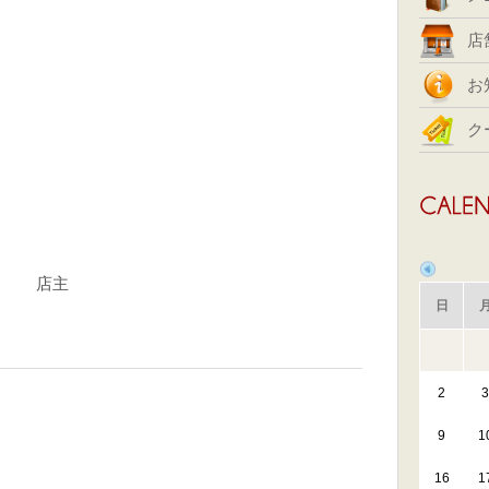
店
お
ク
店主
日
2
3
9
1
16
1