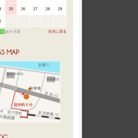
4
25
26
27
28
29
1
おトク日
当月に戻る